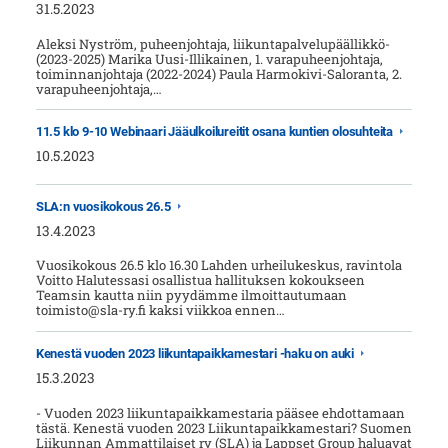
31.5.2023
Aleksi Nyström, puheenjohtaja, liikuntapalvelupäällikkö­­
(2023-2025) Marika Uusi-Illikainen, 1. varapuheenjohtaja,
toiminnanjohtaja (2022-2024) Paula Harmokivi-Saloranta, 2.
varapuheenjohtaja,…
11.5 klo 9-10 Webinaari Jääulkoilureitit osana kuntien olosuhteita
10.5.2023
SLA:n vuosikokous 26.5
13.4.2023
Vuosikokous 26.5 klo 16.30 Lahden urheilukeskus, ravintola
Voitto Halutessasi osallistua hallituksen kokoukseen
Teamsin kautta niin pyydämme ilmoittautumaan
toimisto@sla-ry.fi kaksi viikkoa ennen…
Kenestä vuoden 2023 liikuntapaikkamestari -haku on auki
15.3.2023
- Vuoden 2023 liikuntapaikkamestaria pääsee ehdottamaan
tästä. Kenestä vuoden 2023 Liikuntapaikkamestari? Suomen
Liikunnan Ammattilaiset ry (SLA) ja Lappset Group haluavat