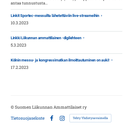
antaa tunnustusta…
Linkit Sportec-messuilta lähetettäviin live-streameihin
10.3.2023
Linkki Liikunnan ammattilainen -digilehteen
5.3.2023
Kölnin messu- ja kongressimatkan ilmoittautuminen on auki!
17.2.2023
©
Suomen Liikunnan Ammattilaiset ry
Tietosuojaseloste
Tehty Yhdistysavaimella
Facebook
Instagram