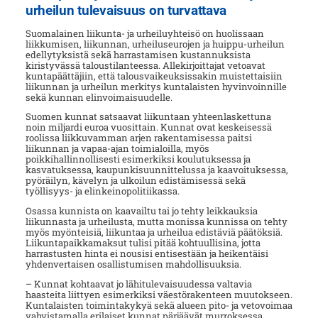
urheilun tulevaisuus on turvattava
Suomalainen liikunta- ja urheiluyhteisö on huolissaan
liikkumisen, liikunnan, urheiluseurojen ja huippu-urheilun
edellytyksistä sekä harrastamisen kustannuksista
kiristyvässä taloustilanteessa. Allekirjoittajat vetoavat
kuntapäättäjiin, että talousvaikeuksissakin muistettaisiin
liikunnan ja urheilun merkitys kuntalaisten hyvinvoinnille
sekä kunnan elinvoimaisuudelle.
Suomen kunnat satsaavat liikuntaan yhteenlaskettuna
noin miljardi euroa vuosittain. Kunnat ovat keskeisessä
roolissa liikkuvamman arjen rakentamisessa paitsi
liikunnan ja vapaa-ajan toimialoilla, myös
poikkihallinnollisesti esimerkiksi koulutuksessa ja
kasvatuksessa, kaupunkisuunnittelussa ja kaavoituksessa,
pyöräilyn, kävelyn ja ulkoilun edistämisessä sekä
työllisyys- ja elinkeinopolitiikassa.
Osassa kunnista on kaavailtu tai jo tehty leikkauksia
liikunnasta ja urheilusta, mutta monissa kunnissa on tehty
myös myönteisiä, liikuntaa ja urheilua edistäviä päätöksiä.
Liikuntapaikkamaksut tulisi pitää kohtuullisina, jotta
harrastusten hinta ei nousisi entisestään ja heikentäisi
yhdenvertaisen osallistumisen mahdollisuuksia.
– Kunnat kohtaavat jo lähitulevaisuudessa valtavia
haasteita liittyen esimerkiksi väestörakenteen muutokseen.
Kuntalaisten toimintakykyä sekä alueen pito- ja vetovoimaa
vahvistamalla erilaiset kunnat pärjäävät murroksessa