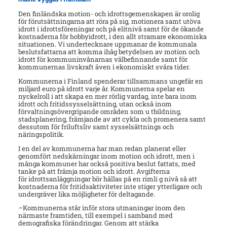
Den finländska motion- och idrottsgemenskapen är orolig
för förutsättningarna att röra på sig, motionera samt utöva
idrott i idrottsföreningar och på elitnivå samt för de ökande
kostnaderna för hobbyidrott, i den allt stramare ekonomiska
situationen. Vi undertecknare uppmanar de kommunala
beslutsfattarna att komma ihåg betydelsen av motion och
idrott för kommuninvånarnas välbefinnande samt för
kommunernas livskraft även i ekonomiskt svåra tider.
Kommunerna i Finland spenderar tillsammans ungefär en
miljard euro på idrott varje år. Kommunerna spelar en
nyckelroll i att skapa en mer rörlig vardag, inte bara inom
idrott och fritidssysselsättning, utan också inom
förvaltningsövergripande områden som u tbildning,
stadsplanering, främjande av att cykla och promenera samt
dessutom för friluftsliv samt sysselsättnings och
näringspolitik.
I en del av kommunerna har man redan planerat eller
genomfört nedskärningar inom motion och idrott, men i
många kommuner har också positiva beslut fattats, med
tanke på att främja motion och idrott. Avgifterna
för idrottsanläggningar bör hållas på en rimli g nivå så att
kostnaderna för fritidsaktiviteter inte stiger ytterligare och
undergräver lika möjligheter för deltagande.
–Kommunerna står inför stora utmaningar inom den
närmaste framtiden, till exempel i samband med
demografiska förändringar. Genom att stärka