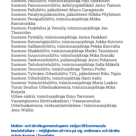
Suomen Painiliitto, toiminnanjohtaja Pasi Sarkkinen
Suomen Painonnostoliitto, kehityspäällikkö Jarno Tiainen
Suomen Palloliitto, pääsihteeri Marco Casagrande
Suomen Paralympiakomitea, pääsihteeri Hilkka Pöyhönen
Suomen Pesäpalloliitto, toiminnanjohtaja Miika
Rantatorikka
Suomen Purjehdus ja Veneily, toiminnanjohtaja Jan
Thorström
Suomen Pyöräily, toiminnanjohtaja Jorma Paakkari
Suomen Ratsastajainliitto, toiminnanjohtaja Jukka Koivisto
Suomen Salibandyliitto, toiminnanjohtaja Pekka Ilmivalta
Suomen Shakkiliitto, toiminnanjohtaja Marko Tauriainen
Suomen Suunnistusliitto, toimitusjohtaja Mika Ilomäki
Suomen Taekwondoliitto, puheenjohtaja Jenni Pohjonen
Suomen Taitoluisteluliitto, toiminnanjohtaja Salla Mäkelä
Suomen Tennisliitto, toimitusjohtaja Teemu Purho
Suomen Työväen Urheiluliitto TUL, pääsihteeri Riku Tapio
Suomen Urheiluliitto, toimitusjohtaja Harri Aalto
Suomen Voimisteluliitto, toiminnanjohtaja Maria Laakso
Turun Seudun Urheiluakatemia, toiminnanjohtaja Mika
Korpela
Urhea-säätiö, toimitusjohtaja Simo Tarvonen
Vasaregionens Idrottsakademi / Vaasanseudun
Urheiluakatemia, verksamhetsledare / toiminnanjohtaja
Jens Wallin
Motion- och idrottsgemenskapens vädjan till kommunala
beslutsfattare – möjligheten att röra på sig, motionera och idrotta
måste tryggas i framtiden