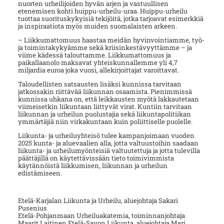
nuorten urheilijoiden hyvän arjen ja vastuullisen
etenemisen kohti huippu-urheilu-uraa. Huippu-urheilu
tuottaa suorituskykyisiä tekijöitä, jotka tarjoavat esimerkkiä
ja inspiraatiota myös muiden suomalaisten arkeen.
– Liikkumattomuus haastaa meidän hyvinvointiamme, työ-
ja toimintakykyämme sekä kriisinkestävyyttämme – ja
viime kädessä talouttamme. Liikkumattomuus ja
paikallaanolo maksavat yhteiskunnallemme yli 4,7
miljardia euroa joka vuosi, allekirjoittajat varoittavat.
Taloudellisten satsausten lisäksi kunnissa tarvitaan
jatkossakin riittävää liikunnan osaamista. Pienimmissä
kunnissa uhkana on, että leikkausten myötä lakkautetaan
viimeisetkin liikuntaan liittyvät virat. Kuntiin tarvitaan
liikunnan ja urheilun puolustajia sekä liikuntapolitiikan
ymmärtäjiä niin virkakuntaan kuin poliittiselle puolelle.
Liikunta- ja urheiluyhteisö tulee kampanjoimaan vuoden
2025 kunta- ja aluevaalien alla, jotta valtuustoihin saadaan
liikunta- ja urheilumyönteisiä valtuutettuja ja jotta tulevilla
päättäjillä on käytettävissään tieto toimivimmista
käytännöistä liikkumisen, liikunnan ja urheilun
edistämiseen.
Etelä-Karjalan Liikunta ja Urheilu, aluejohtaja Sakari
Pusenius
Etelä-Pohjanmaan Urheiluakatemia, toiminnanjohtaja
Maarit Laitinen Etelä-Savon Liikunta, aluejohtaja Mari