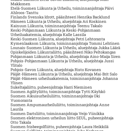
Makkonen
Etelä-Suomen Liikunta ja Urheilu, toiminnanjohtaja Päivi
Ahlroos-Tanttu
Finlands Svenska Idrott, pääsihteeri Henrika Backlund
Hämeen Liikunta ja Urheilu, aluejohtaja Ari Koskinen
Kainuun Liikunta, toiminnanjohtaja Teemu Takalo
Keski-Pohjanmaan Liikunta ja Keski-Pohjanmaan
Urheiluakatemia, aluejohtaja Kalle Lassila
Keski-Suomen Liikunta, aluejohtaja Petri Lehtoranta
Kymenlaakson Liikunta, toiminnanjohtaja Tommi Lehtinen
Lounais-Suomen Liikunta ja Urheilu, aluejohtaja Jukka Läärä
Opiskelijoiden Liikuntaliitto, pääsihteeri Niko Peltokangas
Pohjanmaan Liikunta ja Urheilu, aluejohtaja Aino-Maija Siren
Pohjois-Pohjanmaan Liikunta ja Urheilu, aluejohtaja Jussi
Ylitalo
Pohjois-Savon Liikunta, aluejohtaja Risto Kovanen
Päijät-Hämeen Liikunta ja Urheilu, aluejohtaja Mai-Brit Salo
Päijät-Hämeen urheiluakatemia, toiminnanjohtaja Johanna
Ylinen
Sukeltajaliitto, puheenjohtaja Harri Nieminen
Suomen Agilityliitto, toiminnanjohtaja Tytti Käyhkö
Suomen Aikuisurheiluliitto, toiminnanjohtaja Oki
Vuonoranta
Suomen Ampumaurheiluliitto, toiminnanjohtaja Anne
Laurila
Suomen Dartsliitto, toiminnanjohtaja Veijo Viinikka
Suomen elektronisen urheilun liitto SEUL, puheenjohtaja
Otto Takala
Suomen frisbeegolfliitto, puheenjohtaja Laura Heikkilä