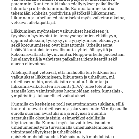
paremmin. Kuntien tuki takaa edellytykset paikalliselle
liikunta- ja urheilutoiminnalle. Kannustamme kuntia
tekemään rohkeita, positiivisia päätöksiä liikkumisen,
liikunnan ja urheilun edistämiseksi myös vaikeina aikoina,
vetoavat allekirjoittajat.
Liikkumisen myönteiset vaikutukset henkiseen ja
fyysiseen hyvinvointiin, terveysongelmien ehkäisyyn,
oppimistuloksiin, työkykyyn, syrjäytymisen ehkäisyyn
sekä kotoutumiseen ovat kiistattomia. Urheiluseurat
lisäävät kuntalaisten osallisuutta, yhteisöllisyyttä ja
kokonaisvaltaista hyvinvointia. Huippu-urheilu puolestaan
luo elämyksiä ja vahvistaa paikallista identiteettiä sekä
alueen elinvoimaa.
Allekirjoittajat vetoavat, että mahdollisten leikkausten
vaikutukset liikkumiseen, liikuntaan ja urheiluun, ml.
urheiluseuroihin, arvioitaisiin ennalta. Liikunta- ja
liikkumisvaikutusten arviointi (LIVA) tulee toteuttaa
samalla kun valmistelussa huomioidaan esim. kuntalais-,
ympäristö- ja taloudelliset vaikutukset.
Kunnilla on keskeinen rooli seuratoiminnan tukijana, sillä
kunnat tukevat urheiluseuroja joka vuosi noin 60 miljoonalla
eurolla suoraan avustuksina ja erityisesti suurilla
satsauksilla olosuhteisiin, esimerkiksi edullisilla
käyttövuoroilla. Kunnat myös luovat tulevaisuuden
urheilumenestystä turvaamalla urheiluakatemioiden
toimintaedellytykset ja urheilijoiden
opiskelumahdollisuudet. Kaksoisuratyö mahdollistaa