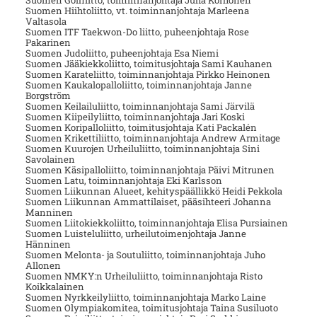
Suomen Golfliitto, toiminnanjohtaja Juha Korhonen
Suomen Hiihtoliitto, vt. toiminnanjohtaja Marleena
Valtasola
Suomen ITF Taekwon-Do liitto, puheenjohtaja Rose
Pakarinen
Suomen Judoliitto, puheenjohtaja Esa Niemi
Suomen Jääkiekkoliitto, toimitusjohtaja Sami Kauhanen
Suomen Karateliitto, toiminnanjohtaja Pirkko Heinonen
Suomen Kaukalopalloliitto, toiminnanjohtaja Janne
Borgström
Suomen Keilailuliitto, toiminnanjohtaja Sami Järvilä
Suomen Kiipeilyliitto, toiminnanjohtaja Jari Koski
Suomen Koripalloliitto, toimitusjohtaja Kati Packalén
Suomen Krikettiliitto, toiminnanjohtaja Andrew Armitage
Suomen Kuurojen Urheiluliitto, toiminnanjohtaja Sini
Savolainen
Suomen Käsipalloliitto, toiminnanjohtaja Päivi Mitrunen
Suomen Latu, toiminnanjohtaja Eki Karlsson
Suomen Liikunnan Alueet, kehityspäällikkö Heidi Pekkola
Suomen Liikunnan Ammattilaiset, pääsihteeri Johanna
Manninen
Suomen Liitokiekkoliitto, toiminnanjohtaja Elisa Pursiainen
Suomen Luisteluliitto, urheilutoimenjohtaja Janne
Hänninen
Suomen Melonta- ja Soutuliitto, toiminnanjohtaja Juho
Allonen
Suomen NMKY:n Urheiluliitto, toiminnanjohtaja Risto
Koikkalainen
Suomen Nyrkkeilyliitto, toiminnanjohtaja Marko Laine
Suomen Olympiakomitea, toimitusjohtaja Taina Susiluoto