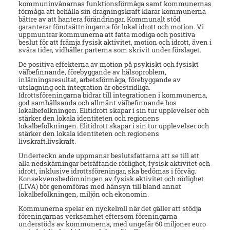
kommuninvånarnas funktionsförmåga samt kommunernas
förmåga att behålla sin dragningskraft klarar kommunerna
bättre av att hantera förändringar. Kommunalt stöd
garanterar förutsättningarna för lokal idrott och motion. Vi
uppmuntrar kommunerna att fatta modiga och positiva
beslut för att främja fysisk aktivitet, motion och idrott, även i
svåra tider, vidhåller parterna som skrivit under förslaget.
De positiva effekterna av motion på psykiskt och fysiskt
välbefinnande, förebyggande av hälsoproblem,
inlärningsresultat, arbetsförmåga, förebyggande av
utslagning och integration är obestridliga.
Idrottsföreningarna bidrar till integrationen i kommunerna,
god samhällsanda och allmänt välbefinnande hos
lokalbefolkningen. Elitidrott skapar i sin tur upplevelser och
stärker den lokala identiteten och regionens
lokalbefolkningen. Elitidrott skapar i sin tur upplevelser och
stärker den lokala identiteten och regionens
livskraft.livskraft.
Underteckn ande uppmanar beslutsfattarna att se till att
alla nedskärningar beträffande rörlighet, fysisk aktivitet och
idrott, inklusive idrottsföreningar, ska bedömas i förväg.
Konsekvensbedömningen av fysisk aktivitet och rörlighet
(LIVA) bör genomföras med hänsyn till bland annat
lokalbefolkningen, miljön och ekonomin.
Kommunerna spelar en nyckelroll när det gäller att stödja
föreningarnas verksamhet eftersom föreningarna
understöds av kommunerna, med ungefär 60 miljoner euro