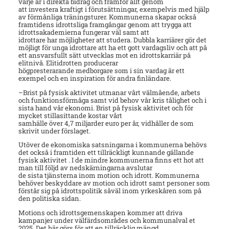
varje år i direkta bidrag och framför allt genom
att investera kraftigt i förutsättningar, exempelvis med hjälp
av förmånliga träningsturer. Kommunerna skapar också
framtidens idrottsliga framgångar genom att trygga att
idrottsakademierna fungerar väl samt att
idrottare har möjligheter att studera. Dubbla karriärer gör det
möjligt för unga idrottare att ha ett gott vardagsliv och att på
ett ansvarsfullt sätt utvecklas mot en idrottskarriär på
elitnivå. Elitidrotten producerar
högpresterarande medborgare som i sin vardag är ett
exempel och en inspiration för andra finländare.
–Brist på fysisk aktivitet utmanar vårt välmående, arbets
och funktionsförmåga samt vid behov vår kris tålighet och i
sista hand vår ekonomi. Brist på fysisk aktivitet och för
mycket stillasittande kostar vårt
samhälle över 4,7 miljarder euro per år, vidhåller de som
skrivit under förslaget.
Utöver de ekonomiska satsningarna i kommunerna behövs
det också i framtiden ett tillräckligt kunnande gällande
fysisk aktivitet . I de mindre kommunerna finns ett hot att
man till följd av nedskärningarna avslutar
de sista tjänsterna inom motion och idrott. Kommunerna
behöver beskyddare av motion och idrott samt personer som
förstår sig på idrottspolitik såväl inom yrkeskåren som på
den politiska sidan.
Motions och idrottsgemenskapen kommer att driva
kampanjer under välfärdsområdes och kommunalval et
2025. Det här görs för att en tillräcklig mängd