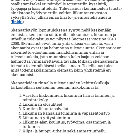
osallistamiseksi eri toimijoille toteutettiin kyselyitä,
työpajoja ja haastatteluita. Tulevaisuusskenaarioiden tausta-
aineistona hyödynnettiin valtion liikuntaneuvoston
syksyllä 2025 julkaisemaa tilasto- ja ennustekatsausta
(
linkki
).
Skenaariotyön lopputuloksena syntyi neljä keskenään
erilaista skenaariota siitä, miltä liikkumisen, liikunnan ja
urheilun tulevaisuus voi näyttää Suomessa vuosina 2040–
2050. Skenaariot eivät anna yhtä oikeaa vastausta, vaan
skenaariot ovat tapa hahmottaa tulevaisuutta. Skenaariot on
rakennettu edustamaan mahdollisimman erilaisia
tulevaisuuksia, jotta muutoksen koko laajuus voidaan
hahmottaa ymmärrettävällä tavalla. Mikään skenaarioista
toteudu todennäköisesti sellaisenaan. Todellisuus tulee
mitä todennäköisimmin olemaan jokin yhdistelmä eri
skenaarioista.
Skenaarioiden rinnalla tulevaisuuden kehityskulkuja
tarkastellaan seitsemän teeman näkökulmasta:
Väestön liikkuminen, liikunnan harrastaminen ja
toimintakyky
Liikunnan olosuhteet
Kuntien liikuntapalvelut
Liikunnan kansalaistoiminta ja vapaaehtoistyö
Liikunnan yritystoiminta
Liikunta-alan koulutus, työvoima, osaaminen ja
tutkimus
Kilpa- ja huippu-urheilu sekä ammattiurheilu