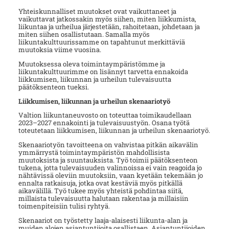
Yhteiskunnalliset muutokset ovat vaikuttaneet ja
vaikuttavat jatkossakin myös siihen, miten liikkumista,
liikuntaa ja urheilua järjestetään, rahoitetaan, johdetaan ja
miten siihen osallistutaan. Samalla myös
liikuntakulttuurissamme on tapahtunut merkittäviä
muutoksia viime vuosina.
Muutoksessa oleva toimintaympäristömme ja
liikuntakulttuurimme on lisännyt tarvetta ennakoida
liikkumisen, liikunnan ja urheilun tulevaisuutta
päätöksenteon tueksi.
Liikkumisen, liikunnan ja urheilun skenaariotyö
Valtion liikuntaneuvosto on toteuttaa toimikaudellaan
2023–2027 ennakointi ja tulevaisuustyön. Osana työtä
toteutetaan liikkumisen, liikunnan ja urheilun skenaariotyö.
Skenaariotyön tavoitteena on vahvistaa pitkän aikavälin
ymmärrystä toimintaympäristön mahdollisista
muutoksista ja suuntauksista. Työ toimii päätöksenteon
tukena, jotta tulevaisuuden valinnoissa ei vain reagoida jo
nähtävissä oleviin muutoksiin, vaan kyetään tekemään jo
ennalta ratkaisuja, jotka ovat kestäviä myös pitkällä
aikavälillä. Työ tukee myös yhteistä pohdintaa siitä,
millaista tulevaisuutta halu­taan rakentaa ja millaisiin
toimenpiteisiin tulisi ryhtyä.
Skenaariot on työstetty laaja-alaisesti liikunta-alan ja
muiden alojen asiantuntijoita osallistaen. Asiantuntijoiden