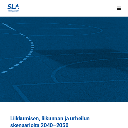
Siirry
sivun
Hak
Sivuston etusivulle
sisältöön
Liikkumisen, liikunnan ja urheilun
skenaarioita 2040–2050