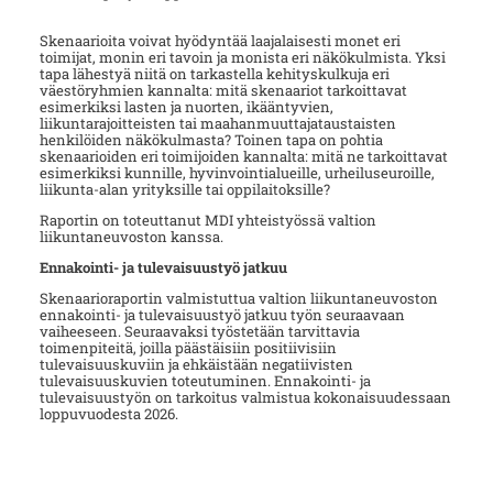
Skenaarioita voivat hyödyntää laajalaisesti monet eri
toimijat, monin eri tavoin ja monista eri näkökulmista. Yksi
tapa lähestyä niitä on tarkas­tella kehityskulkuja eri
väestöryhmien kannalta: mitä skenaariot tarkoittavat
esimerkiksi lasten ja nuor­ten, ikääntyvien,
liikuntarajoitteisten tai maahanmuuttajataustaisten
henkilöiden näkökulmasta? Toinen tapa on pohtia
skenaarioiden eri toimijoiden kannalta: mitä ne tarkoitta­vat
esimerkiksi kunnille, hyvinvointialueille, urheiluseuroille,
liikunta-alan yrityksille tai oppilaitoksille?
Raportin on toteuttanut MDI yhteistyössä valtion
liikuntaneuvoston kanssa.
Ennakointi- ja tulevaisuustyö jatkuu
Skenaarioraportin valmistuttua valtion liikuntaneuvoston
ennakointi- ja tulevaisuustyö jatkuu työn seuraavaan
vaiheeseen. Seuraavaksi työstetään tarvittavia
toimenpiteitä, joilla päästäisiin positiivisiin
tulevaisuuskuviin ja ehkäistään negatiivisten
tulevaisuuskuvien toteutuminen. Ennakointi- ja
tulevaisuustyön on tarkoitus valmistua kokonaisuudessaan
loppuvuodesta 2026.