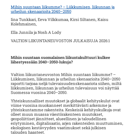
Mihin suuntaan liikumme? – Liikkumisen, liikunnan ja
urheilun skenaarioita 2040–2050
Iina Tunkkari, Eeva Vilkkumaa, Kirsi Siltanen, Kaisu
Kolehmainen,
Ella Junnila ja Nosh A Lody
VALTION LIIKUNTANEUVOSTON JULKAISUJA 2026:1
Mihin suuntaan suomalainen liikuntakulttuuri kulkee
lähestyessään 2040–2050-lukuja?
Valtion liikuntaneuvoston Mihin suuntaan liikumme? –
Liikkumisen, liikunnan ja urheilun skenaarioita 2040–2050
raportti tarjoaa neljä tulevaisuudenskenaariota siihen, miltä
liikkumisen, liikunnan ja urheilun tulevaisuus voi näyttää
Suomessa vuosina 2040–2050.
Yhteiskunnalliset muutokset ja globaalit kehityskulut ovat
viime vuosina muokanneet merkittävästi arkemme ja
yhteiskuntamme rakenteita. Keskeisiä kehityskulkuja ovat
olleet muun muassa väestörakenteen muutokset,
geopoliittiset jännitteet, alueellinen ja taloudellinen
eriytyminen, digitalisaatio, arjen rakenteiden muuttuminen,
ekologisen kestävyyden vaatimukset sekä julkisen
talouden haasteet.