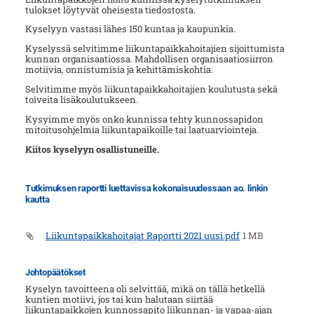
tulokset löytyvät oheisesta tiedostosta.
Kyselyyn vastasi lähes 150 kuntaa ja kaupunkia.
Kyselyssä selvitimme liikuntapaikkahoitajien sijoittumista
kunnan organisaatiossa. Mahdollisen organisaatiosiirron
motiivia, onnistumisia ja kehittämiskohtia.
Selvitimme myös liikuntapaikkahoitajien koulutusta sekä
toiveita lisäkoulutukseen.
Kysyimme myös onko kunnissa tehty kunnossapidon
mitoitusohjelmia liikuntapaikoille tai laatuarviointeja.
Kiitos kyselyyn osallistuneille.
Tutkimuksen raportti luettavissa kokonaisuudessaan ao. linkin
kautta
Liikuntapaikkahoitajat Raportti 2021 uusi.pdf
1 MB
Johtopäätökset
Kyselyn tavoitteena oli selvittää, mikä on tällä hetkellä
kuntien motiivi, jos tai kun halutaan siirtää
liikuntapaikkojen kunnossapito liikunnan- ja vapaa-ajan