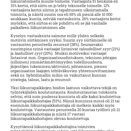
liikuntatoimelta muulle toimelle. Vastaajista 51 henkilöä eli
31% kertoi, että siirto on jo tehty tekniselle toimelle. 12%
vastaajista kertoi siirron jo tapahtuneen ulkoistamalla
toiminta, ja näistä suurin osa eli 65% oli pieniä alle 10 000
asukkaan kuntia, selviää vastauksista. 26% vastaajista kertoi
myöskin, että siirtoa ei ole pohdittu eli se jää vanhalle
paikalleen liikuntatoimen alle.
Kyselyn vastauksista saimme esille yhden selkeän
motiivin siirtämisen syyksi. Suurin syy siirtämiselle oli
vastausten perusteella
resurssit
(38%). Seuraavaksi
suurimpina syinä vastaajat listasivat
taloudelliset syyt
(21%)
ja
laadulliset syyt
(20%). Muiksi motiiveiksi vastaajat
listasivat mm. Organisaatiouudistuksen, teknisen johtajan
(silloinen) ymmärtämättömyyden todellisuudesta,
järjestöjen tukeminen/aktivointi, johtaminen, pienen
organisaation laajojen tehtäväkuvien yhteensovittamisen
sekä ns. hybridimallin mihin on vaikuttanut kunnan
strategia, talous, laatu ja resurssit.
Yksi liikuntapaikkojen hoidon laatuun vaikuttava tekijä on
työntekijöiden koulutustausta. Koulutustaustan tuloksista
selvisi, että noin puolessa kunnista oli alle kaksi koulutettua
liikuntapaikkahoitajaa (53%). Niissä kunnissa missä oli 21 tai
enemmän liikuntapaikkahoitajia oli melkein kaikki myös
koulutettuja. Vastausten perusteella 20 kuntaa työllisti yli 21
liikuntapaikkahoitajaa ja niistä 17 vastasi
liikuntapaikkahoitajien olevan koulutettuja.
Kysyttäessä liikuntapaikkahoitajina toimivien
työntekijöiden tutkintoja selvisi, että liikuntapaikka-alan