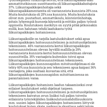
ammattitutkinnon suorittaneita oli liikuntapaikkahoitajista
37%. Liikuntapaikkojenhoitajia sekä
liikuntapaikkamestareita oli vastanneista kunnista 25%:ssa.
Muita koulutuksia oli 25%:ssa kunnista. Muita koulutuksia
olivat mm. puutarhuri, ammattikoulu, kiinteistönhoitaja,
joitain lyhyempiä kursseja käyneitä ja erittäin paljon työssä
oppineita. Koulutuksen merkitys on syytä pitää jatkossakin
esillä, kun halutaan tehdä laadukasta työtä
liikuntapaikkojen hoitamisessa.
Liikuntapaikoille on tarjolla laatuluokitukset sekä apua
liikuntapaikkojen hoitosuunnitelmien ja mitoitusohjelmien
tekemiseen. 46% vastanneista kertoi liikuntapaikkojen
hoitosuunnitelman olevan hyvällä mallilla ja 29%
vastanneista kunnista kertoi hoitosuunnitelman olevan
suunnitteilla. 35% vastaajista kuitenkin toivoi apua
liikuntapaikkojen hoitosuunnitelman tekemiseen.
Liikuntapaikkojen kunnossapidon mitoitusohjelmaa ei ole
tehty 60%:ssa kunnista ja sen tekemiseen apua kaipasi 36%
vastaajista, joka osaltaan kuvastaa sitä, että
liikuntapaikkojen kunnossapidon mitoittamisessa on
parantamisen varaa.
Liikuntapaikkojen hoitamisen laadun takaamiseksi ovat
erilaiset koulutukset sekä ohjelmat tarpeen.
Liikuntapaikkojen hoitosuunnitelmien ja mitoitusohjelmien
tekemiseen kaivatun avun lisäksi tuli paljon toiveita
erilaisista työntekijöiden lisäkoulutusmahdollisuuksista
mm. uusien lajien liikuntapaikkojen hoitamiseen liittyvät
koulutukset kuten skate, parkour ja skoottaus sekä taitoja