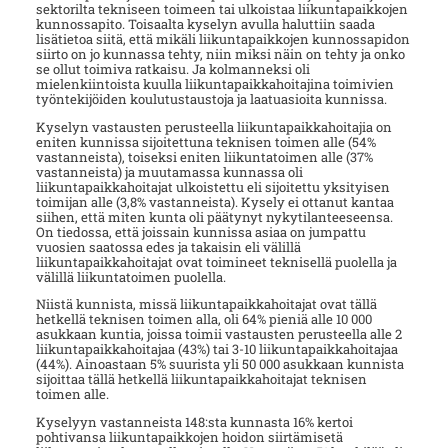
sektorilta tekniseen toimeen tai ulkoistaa liikuntapaikkojen
kunnossapito. Toisaalta kyselyn avulla haluttiin saada
lisätietoa siitä, että mikäli liikuntapaikkojen kunnossapidon
siirto on jo kunnassa tehty, niin miksi näin on tehty ja onko
se ollut toimiva ratkaisu. Ja kolmanneksi oli
mielenkiintoista kuulla liikuntapaikkahoitajina toimivien
työntekijöiden koulutustaustoja ja laatuasioita kunnissa.
Kyselyn vastausten perusteella liikuntapaikkahoitajia on
eniten kunnissa sijoitettuna teknisen toimen alle (54%
vastanneista), toiseksi eniten liikuntatoimen alle (37%
vastanneista) ja muutamassa kunnassa oli
liikuntapaikkahoitajat ulkoistettu eli sijoitettu yksityisen
toimijan alle (3,8% vastanneista). Kysely ei ottanut kantaa
siihen, että miten kunta oli päätynyt nykytilanteeseensa.
On tiedossa, että joissain kunnissa asiaa on jumpattu
vuosien saatossa edes ja takaisin eli välillä
liikuntapaikkahoitajat ovat toimineet teknisellä puolella ja
välillä liikuntatoimen puolella.
Niistä kunnista, missä liikuntapaikkahoitajat ovat tällä
hetkellä teknisen toimen alla, oli 64% pieniä alle 10 000
asukkaan kuntia, joissa toimii vastausten perusteella alle 2
liikuntapaikkahoitajaa (43%) tai 3-10 liikuntapaikkahoitajaa
(44%). Ainoastaan 5% suurista yli 50 000 asukkaan kunnista
sijoittaa tällä hetkellä liikuntapaikkahoitajat teknisen
toimen alle.
Kyselyyn vastanneista 148:sta kunnasta 16% kertoi
pohtivansa liikuntapaikkojen hoidon siirtämisetä