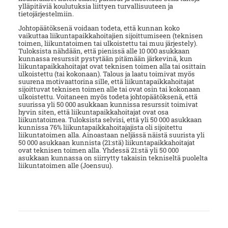
ylläpitäviä koulutuksia liittyen turvallisuuteen ja
tietojärjestelmiin.
Johtopäätöksenä voidaan todeta, että kunnan koko
vaikuttaa liikuntapaikkahoitajien sijoittumiseen (teknisen
toimen, liikuntatoimen tai ulkoistettu tai muu järjestely).
Tuloksista nähdään, että pienissä alle 10 000 asukkaan
kunnassa resurssit pystytään pitämään järkevinä, kun
liikuntapaikkahoitajat ovat teknisen toimen alla tai osittain
ulkoistettu (tai kokonaan). Talous ja laatu toimivat myös
suurena motivaattorina sille, että liikuntapaikkahoitajat
sijoittuvat teknisen toimen alle tai ovat osin tai kokonaan
ulkoistettu. Voitaneen myös todeta johtopäätöksenä, että
suurissa yli 50 000 asukkaan kunnissa resurssit toimivat
hyvin siten, että liikuntapaikkahoitajat ovat osa
liikuntatoimea. Tuloksista selvisi, että yli 50 000 asukkaan
kunnissa 76% liikuntapaikkahoitajajista oli sijoitettu
liikuntatoimen alla. Ainoastaan neljässä näistä suurista yli
50 000 asukkaan kunnista (21:stä) liikuntapaikkahoitajat
ovat teknisen toimen alla. Yhdessä 21:stä yli 50 000
asukkaan kunnassa on siirrytty takaisin tekniseltä puolelta
liikuntatoimen alle (Joensuu).