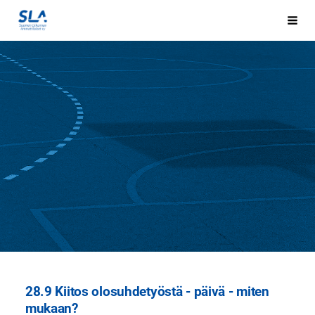
Siirry
sivun
Hak
Sivuston etusivulle
sisältöön
28.9 Kiitos olosuhdetyöstä - päivä - miten
mukaan?