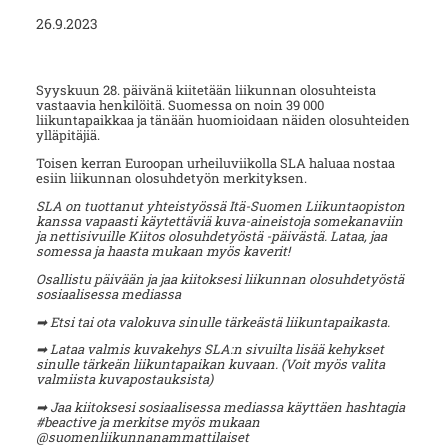
26.9.2023
Syyskuun 28. päivänä kiitetään liikunnan olosuhteista
vastaavia henkilöitä. Suomessa on noin 39 000
liikuntapaikkaa ja tänään huomioidaan näiden olosuhteiden
ylläpitäjiä.
Toisen kerran Euroopan urheiluviikolla SLA haluaa nostaa
esiin liikunnan olosuhdetyön merkityksen.
SLA on tuottanut yhteistyössä Itä-Suomen Liikuntaopiston
kanssa vapaasti käytettäviä kuva-aineistoja somekanaviin
ja nettisivuille Kiitos olosuhdetyöstä -päivästä. Lataa, jaa
somessa ja haasta mukaan myös kaverit!
Osallistu päivään ja jaa kiitoksesi liikunnan olosuhdetyöstä
sosiaalisessa mediassa
➡ Etsi tai ota valokuva sinulle tärkeästä liikuntapaikasta.
➡ Lataa valmis kuvakehys SLA:n sivuilta lisää kehykset
sinulle tärkeän liikuntapaikan kuvaan. (Voit myös valita
valmiista kuvapostauksista)
➡ Jaa kiitoksesi sosiaalisessa mediassa käyttäen hashtagia
#beactive ja merkitse myös mukaan
@suomenliikunnanammattilaiset