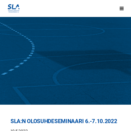
Siirry
sivun
Hak
Sivuston etusivulle
sisältöön
SLA:N OLOSUHDESEMINAARI 6.-7.10.2022
19.5.2022