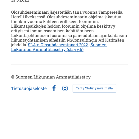
Olosuhdeseminaari järjestetään tänä vuonna Tampereella,
Hotelli Ilveksessä. Olosuhdeseminaarin ohjelma jakautuu
tänäkin vuonna kahteen erilliseen foorumiin.
Liikuntapaikkojen hoidon foorumin ohjelma keskittyy
erityisesti oman osaamisen kehittämiseen.
Liikuntajohtamisen foorumissa paneudutaan ajankohtaisiin
liikuntajohtamisen aiheisiin NSConsultingin Ari Karimäen
johdolla.
SLA:n Olosuhdeseminaari 2022 | Suomen
Liikunnan Ammattilaiset ry (sla-ry.fi)
©
Suomen Liikunnan Ammattilaiset ry
Tietosuojaseloste
Tehty Yhdistysavaimella
Facebook
Instagram