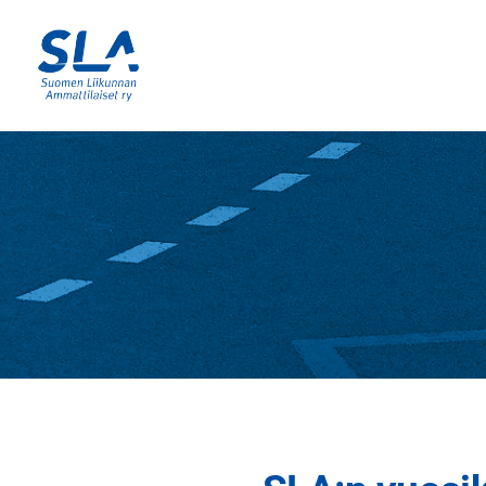
Siirry
sivun
sisältöön
Sivuston etusivulle