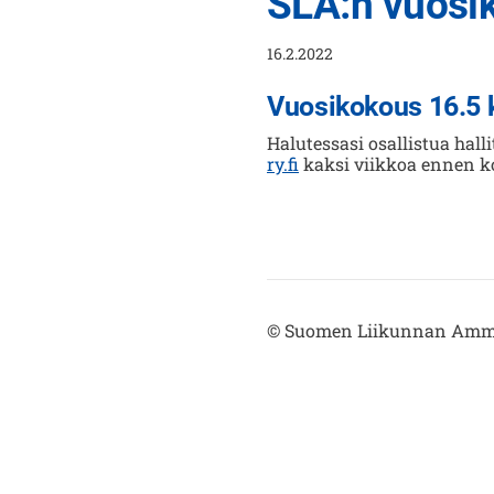
SLA:n vuosi
16.2.2022
Vuosikokous 16.5 
Halutessasi osallistua ha
ry.fi
kaksi viikkoa ennen k
©
Suomen Liikunnan Ammat