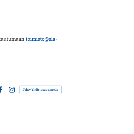
ittautumaan
toimisto@sla-
Tehty Yhdistysavaimella
acebook
Instagram