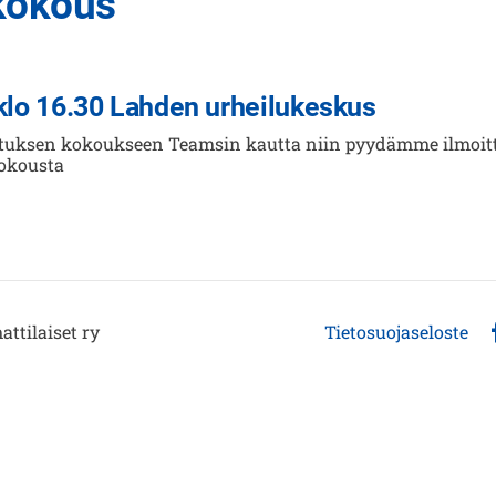
kokous
klo 16.30 Lahden urheilukeskus
llituksen kokoukseen Teamsin kautta niin pyydämme ilmo
okousta
tilaiset ry
Tietosuojaseloste
F