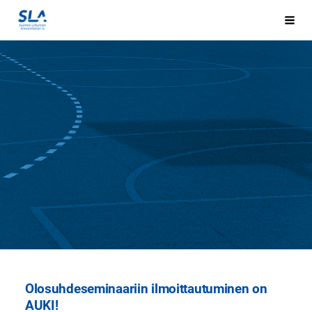
Siirry
sivun
Hak
Sivuston etusivulle
sisältöön
Olosuhdeseminaariin ilmoittautuminen on
AUKI!