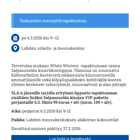
Tarkastelet mennyttä tapahtumaa.
pe 6.3.2026
klo 9
–
12
Lahden urheilu- ja messukeskus
Tervetuloa mukaan White Winters -tapahtumaan osana
Salpausselän kisaviikonloppua. Tilaisuus on suunnattu
hiihtourheilun kestävistä ratkaisuista kiinnostuneille
ammattilaisille sekä kilpailupaikkojen kehittäjille kooten
yhteen keskeiset sidosryhmät, innovaattorit ja alan johtajat.
SLA:n jäsenille tarjolla erityinen lippuetu tapahtumaan
sisältäen lisäksi Salpausselän kisojen VIP-paketin
perjantaille 6.3. Hinta 99 euroa + alv (norm. 159 + alv).
Aika:
perjantai 6.3.2026 klo 9-12
Paikka:
Lahden messukeskuksen alakerran kokoustilat
Ilmoittautuminen päättyy 27.2.2026.
Lue lisää ja ilmoittaudu!